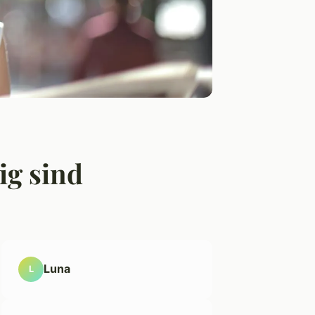
ig sind
Luna
L