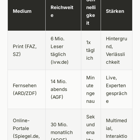
Reichweit
nelli
Medium
Stärken
e
gke
it
6 Mio.
Hintergru
1x
Print (FAZ,
Leser
nd,
tägl
SZ)
täglich
Verlässli
ich
(ivw.de)
chkeit
Min
Live,
14 Mio.
Fernsehen
ute
Experten
abends
(ARD/ZDF)
nge
gespräch
(AGF)
nau
e
Sek
Online-
Multimed
30 Mio.
und
Portale
ial,
monatlich
ena
(Spiegel.de,
Interaktio