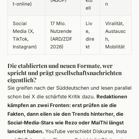
(AGOF)
ktu
t-online)
n
ell
Social
17 Mio.
Liv
Viralität,
Media (X,
Nutzende
e,
Austausc
TikTok,
(ARD/ZDF
dire
h,
Instagram)
2026)
kt
Mobilität
Die etablierten und neuen Formate, wer
spricht und prägt gesellschaftsnachrichten
eigentlich?
Sie greifen nach der Süddeutschen und lesen parallel
schon bei X die schärfste Kritik dazu.
Redaktionen
kämpfen an zwei Fronten: erst prüfen sie die
Fakten, dann eilen sie den Trends hinterher, die
Social-Media-Stars wie Rezo oder MaiThi längst
lanciert haben.
YouTube verschiebt Diskurse, Insta