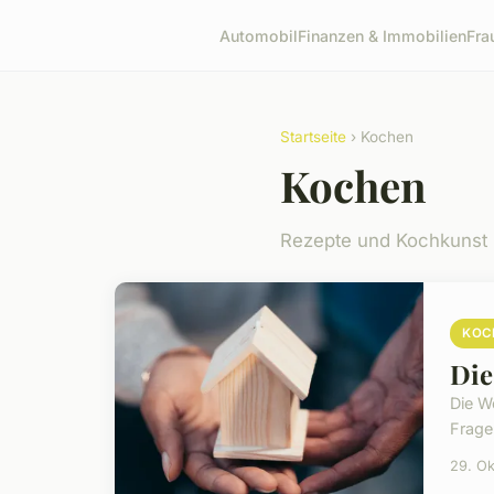
Automobil
Finanzen & Immobilien
Fra
Startseite
› Kochen
Kochen
Rezepte und Kochkunst
KOC
Die
Die W
Frage
29. O