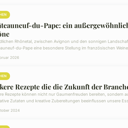
HEN
teauneuf-du-Pape: ein außergewöhnlich
ône
dlichen Rhônetal, zwischen Avignon und den sonnigen Landschaf
auneuf-du-Pape eine besondere Stellung im französischen Weinerbe 
ebruar 2026
HEN
kere Rezepte die die Zukunft der Branch
re Rezepte können nicht nur Gaumenfreuden bereiten, sondern au
ative Zutaten und kreative Zubereitungen beeinflussen unsere Es
ktober 2024