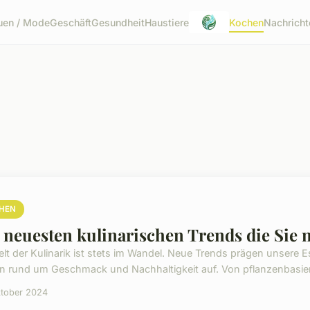
uen / Mode
Geschäft
Gesundheit
Haustiere
Kochen
Nachricht
HEN
 neuesten kulinarischen Trends die Sie 
elt der Kulinarik ist stets im Wandel. Neue Trends prägen unse
n rund um Geschmack und Nachhaltigkeit auf. Von pflanzenbasierte
ktober 2024