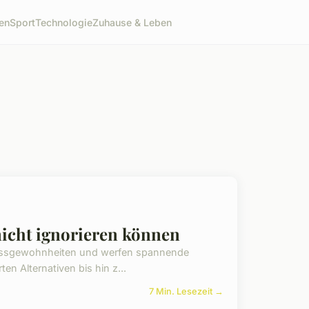
en
Sport
Technologie
Zuhause & Leben
nicht ignorieren können
re Essgewohnheiten und werfen spannende
n Alternativen bis hin z...
7 Min. Lesezeit →