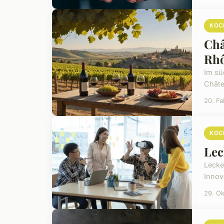
KOC
Châ
Rh
Im sü
Châte
20. F
KOC
Lec
Lecke
Innov
29. O