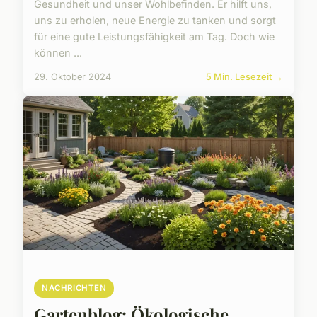
Gesundheit und unser Wohlbefinden. Er hilft uns,
uns zu erholen, neue Energie zu tanken und sorgt
für eine gute Leistungsfähigkeit am Tag. Doch wie
können ...
29. Oktober 2024
5 Min. Lesezeit →
NACHRICHTEN
Gartenblog: Ökologische