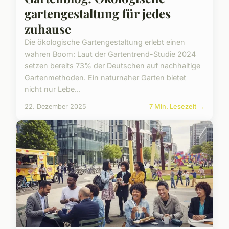
gartengestaltung für jedes
zuhause
Die ökologische Gartengestaltung erlebt einen
wahren Boom: Laut der Gartentrend-Studie 2024
setzen bereits 73% der Deutschen auf nachhaltige
Gartenmethoden. Ein naturnaher Garten bietet
nicht nur Lebe...
22. Dezember 2025
7 Min. Lesezeit →