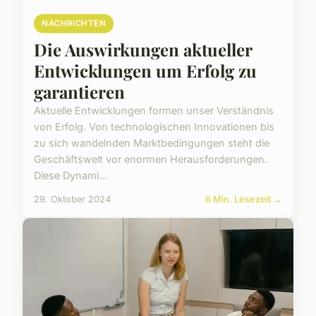
NACHRICHTEN
Die Auswirkungen aktueller
Entwicklungen um Erfolg zu
garantieren
Aktuelle Entwicklungen formen unser Verständnis
von Erfolg. Von technologischen Innovationen bis
zu sich wandelnden Marktbedingungen steht die
Geschäftswelt vor enormen Herausforderungen.
Diese Dynami...
29. Oktober 2024
6 Min. Lesezeit →